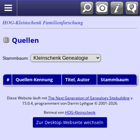
HOG-Kleinschenk Familienforschung
Quellen
Stammbaum:
#
Quellen-Kennung
Titel, Autor
Stammbaum
Diese Website läuft mit
The Next Generation of Genealogy Sitebuilding
v.
15.0.4, programmiert von Darrin Lythgoe © 2001-2026.
Betreut von
HOG-Kleinschenk
.
Zur Desktop-Webseite wechseln