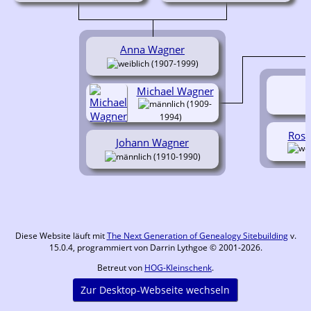
Anna Wagner
(1907-1999)
Michael Wagner
(1909-
1994)
Rose
Johann Wagner
(1910-1990)
Diese Website läuft mit
The Next Generation of Genealogy Sitebuilding
v.
15.0.4, programmiert von Darrin Lythgoe © 2001-2026.
Betreut von
HOG-Kleinschenk
.
Zur Desktop-Webseite wechseln