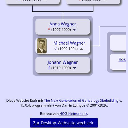
Anna Wagner
(1907-1999)
Michael Wagner
(1909-1994)
Rose
Johann Wagner
(1910-1990)
Diese Website läuft mit
The Next Generation of Genealogy Sitebuilding
v.
15.0.4, programmiert von Darrin Lythgoe © 2001-2026.
Betreut von
HOG-Kleinschenk
.
Zur Desktop-Webseite wechseln