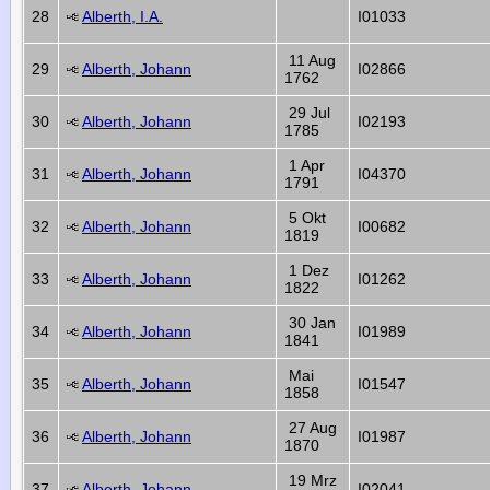
28
Alberth, I.A.
I01033
11 Aug
29
Alberth, Johann
I02866
1762
29 Jul
30
Alberth, Johann
I02193
1785
1 Apr
31
Alberth, Johann
I04370
1791
5 Okt
32
Alberth, Johann
I00682
1819
1 Dez
33
Alberth, Johann
I01262
1822
30 Jan
34
Alberth, Johann
I01989
1841
Mai
35
Alberth, Johann
I01547
1858
27 Aug
36
Alberth, Johann
I01987
1870
19 Mrz
37
Alberth, Johann
I02041