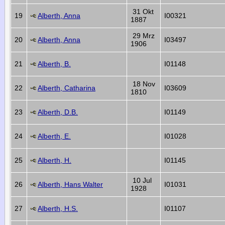
31 Okt
19
Alberth, Anna
I00321
1887
29 Mrz
20
Alberth, Anna
I03497
1906
21
Alberth, B.
I01148
18 Nov
22
Alberth, Catharina
I03609
1810
23
Alberth, D.B.
I01149
24
Alberth, E.
I01028
25
Alberth, H.
I01145
10 Jul
26
Alberth, Hans Walter
I01031
1928
27
Alberth, H.S.
I01107