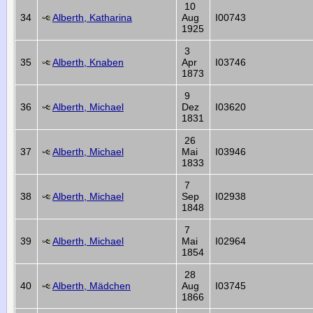
10
34
Alberth, Katharina
Aug
I00743
1925
3
35
Alberth, Knaben
Apr
I03746
1873
9
36
Alberth, Michael
Dez
I03620
1831
26
37
Alberth, Michael
Mai
I03946
1833
7
38
Alberth, Michael
Sep
I02938
1848
7
39
Alberth, Michael
Mai
I02964
1854
28
40
Alberth, Mädchen
Aug
I03745
1866