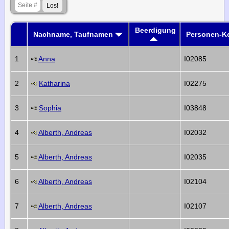
Beerdigung
Nachname, Taufnamen
Personen-K
1
Anna
I02085
2
Katharina
I02275
3
Sophia
I03848
4
Alberth, Andreas
I02032
5
Alberth, Andreas
I02035
6
Alberth, Andreas
I02104
7
Alberth, Andreas
I02107