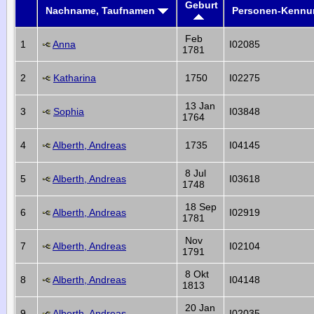
Geburt
Nachname, Taufnamen
Personen-Kennu
Feb
1
Anna
I02085
1781
2
Katharina
1750
I02275
13 Jan
3
Sophia
I03848
1764
4
Alberth, Andreas
1735
I04145
8 Jul
5
Alberth, Andreas
I03618
1748
18 Sep
6
Alberth, Andreas
I02919
1781
Nov
7
Alberth, Andreas
I02104
1791
8 Okt
8
Alberth, Andreas
I04148
1813
20 Jan
9
Alberth, Andreas
I02035