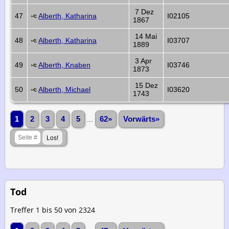
7 Dez
47
Alberth, Katharina
I02105
1867
14 Mai
48
Alberth, Katharina
I03707
1889
3 Apr
49
Alberth, Knaben
I03746
1873
15 Dez
50
Alberth, Michael
I03620
1743
1
2
3
4
5
...
62»
Vorwärts»
Tod
Treffer 1 bis 50 von 2324