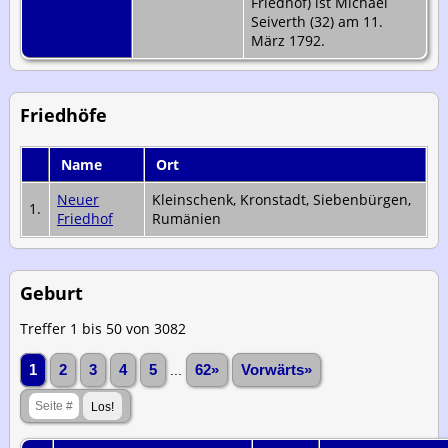
Friedhof) ist Michael
Seiverth (32) am 11.
März 1792.
Friedhöfe
Name
Ort
Neuer
Kleinschenk, Kronstadt, Siebenbürgen,
1.
Friedhof
Rumänien
Geburt
Treffer 1 bis 50 von 3082
1
2
3
4
5
...
62»
Vorwärts»