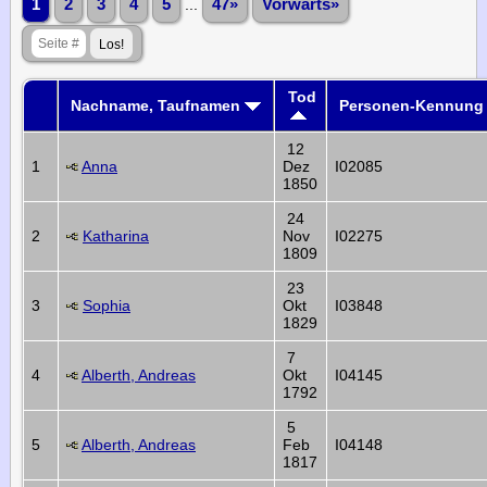
1
2
3
4
5
...
47»
Vorwärts»
Tod
Nachname, Taufnamen
Personen-Kennung
12
1
Anna
Dez
I02085
1850
24
2
Katharina
Nov
I02275
1809
23
3
Sophia
Okt
I03848
1829
7
4
Alberth, Andreas
Okt
I04145
1792
5
5
Alberth, Andreas
Feb
I04148
1817