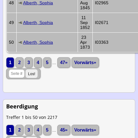
48
Alberth, Sophia
Aug
I02965
1845
11
49
Alberth, Sophia
Sep
I02671
1852
23
50
Alberth, Sophia
Apr
I03363
1873
1
2
3
4
5
...
47»
Vorwärts»
Beerdigung
Treffer 1 bis 50 von 2217
1
2
3
4
5
...
45»
Vorwärts»