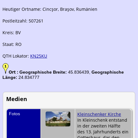
Heutiger Ortname: Cincşor, Braşov, Rumänien
Postleitzahl: 507261
Kreis: BV
Staat: RO
QTH Lokator:
KN25KU
Ort :
Geographische Breite:
45.836439,
Geographische
Länge:
24.834777
Medien
Fotos
Kleinschenker Kirche
In Kleinschenk entstand
in der zweiten Hälfte
des 13. Jahrhunderts ein
Gotteshaus, das den