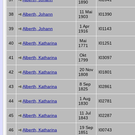
1890
11 Mai
38
Alberth, Johann
I01390
1903
1 Apr
39
Alberth, Johann
I01143
1916
Mai
40
Alberth, Katharina
I01251
1771
Okt
41
Alberth, Katharina
I03097
1799
20 Nov
42
Alberth, Katharina
I01801
1808
8 Sep
43
Alberth, Katharina
I02861
1825
1 Aug
44
Alberth, Katharina
I02781
1830
11 Jul
45
Alberth, Katharina
I02287
1843
19 Sep
46
Alberth, Katharina
I00743
1851