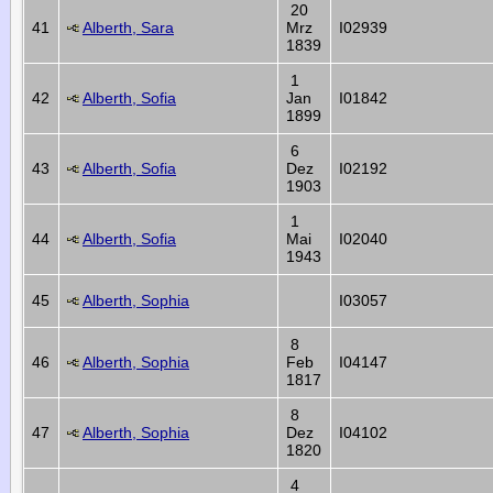
20
41
Alberth, Sara
Mrz
I02939
1839
1
42
Alberth, Sofia
Jan
I01842
1899
6
43
Alberth, Sofia
Dez
I02192
1903
1
44
Alberth, Sofia
Mai
I02040
1943
45
Alberth, Sophia
I03057
8
46
Alberth, Sophia
Feb
I04147
1817
8
47
Alberth, Sophia
Dez
I04102
1820
4