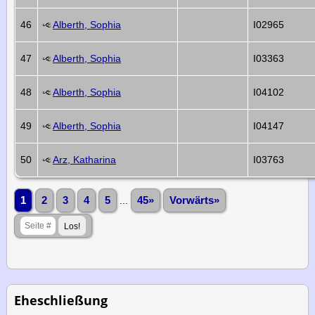
46
Alberth, Sophia
I02965
47
Alberth, Sophia
I03363
48
Alberth, Sophia
I04102
49
Alberth, Sophia
I04147
50
Arz, Katharina
I03763
1
2
3
4
5
...
45»
Vorwärts»
Eheschließung