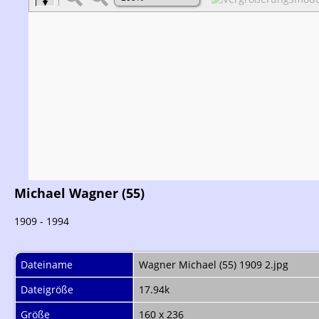
Michael Wagner (55)
1909 - 1994
Dateiname
Wagner Michael (55) 1909 2.jpg
Dateigröße
17.94k
Größe
160 x 236