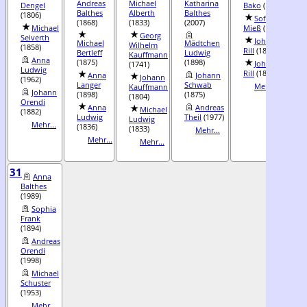
Andreas
Michael
Katharina
Dengel
Bako
(1847)
B
Balthes
Alberth
Balthes
(1806)
(
Sofia
(1868)
(1833)
(2007)
Michael
Mieß
(1841)
Georg
Seiverth
F
Johann
Michael
Mädtchen
Wilhelm
(1858)
(
Rill
(1851)
Bertleff
Ludwig
Kauffmann
Anna
(1875)
(1898)
Johann
(1741)
K
Ludwig
Rill
(1851)
Anna
Johann
Johann
(1962)
Langer
Schwab
Mehr...
Kauffmann
(
Johann
(1898)
(1875)
(1804)
Orendi
Anna
Andreas
A
Michael
(1882)
Ludwig
Theil
(1977)
O
Ludwig
Mehr...
(1836)
(
(1833)
Mehr...
Mehr...
Mehr...
31
Anna
Balthes
(1989)
Sophia
Frank
(1894)
Andreas
Orendi
(1998)
Michael
Schuster
(1953)
Mehr...