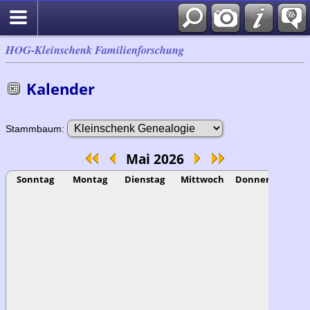
HOG-Kleinschenk Familienforschung
Kalender
Stammbaum:
Mai 2026
Sonntag
Montag
Dienstag
Mittwoch
Donnerstag
F
1
A
(
B
(
(
K