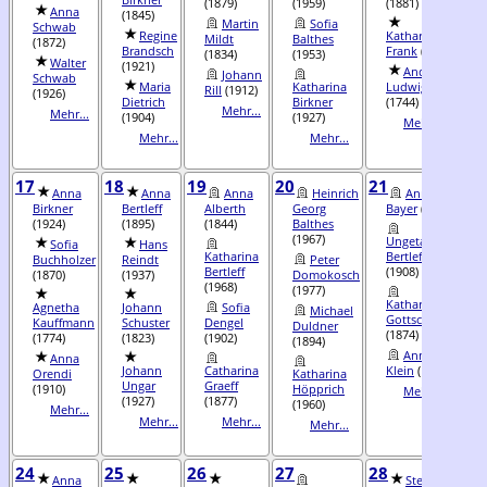
(1879)
(1959)
(1881)
Anna
(1845)
(
Martin
Sofia
Schwab
Regine
Katharina
Mildt
Balthes
(1872)
Brandsch
Frank
(1847)
R
(1834)
(1953)
Walter
(1921)
(
Andreas
Johann
Schwab
Maria
Katharina
Ludwig
Rill
(1912)
(1926)
Dietrich
Birkner
(1744)
Mehr...
Mehr...
(1904)
(1927)
(
Mehr...
Mehr...
Mehr...
17
18
19
20
21
22
Anna
Anna
Anna
Heinrich
Anna
A
Birkner
Bertleff
Alberth
Georg
Bayer
(1907)
(1924)
(1895)
(1844)
Balthes
(
(1967)
Ungetauftes
Sofia
Hans
Katharina
Bertleff
Buchholzer
Reindt
Peter
A
Bertleff
(1908)
(1870)
(1937)
Domokosch
S
(1968)
(1977)
(
Katharina
Agnetha
Johann
Sofia
Michael
Gottschlig
Kauffmann
Schuster
Dengel
Duldner
K
(1874)
(1774)
(1823)
(1902)
(1894)
S
Anna
Anna
(
Johann
Catharina
Klein
(1960)
Orendi
Katharina
Ungar
Graeff
(1910)
Höpprich
Mehr...
K
(1927)
(1877)
(1960)
Mehr...
Mehr...
Mehr...
Mehr...
(
24
25
26
27
28
29
Anna
Stefan