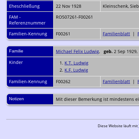
Eheschließung
22 Nov 1928
Kleinschenk, Si
FAM -
RO507261-F00261
Referenznummer
Familien-Kennung
F00261
Familienblatt
|
Familie
Michael Felix Ludwig
,
geb.
2 Sep 1929,
Kinder
1.
K.T. Ludwig
2.
K.F. Ludwig
Familien-Kennung
F00262
Familienblatt
|
Notizen
Mit dieser Bemerkung ist mindestens e
Diese Website läuft mit