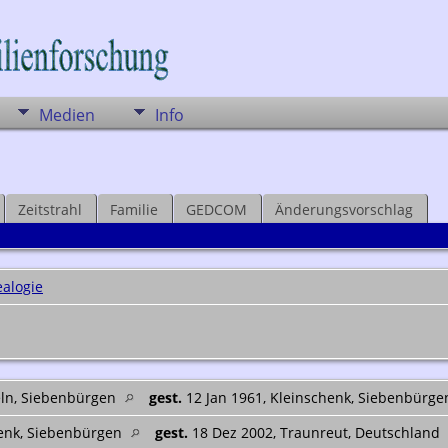
Medien
Info
Zeitstrahl
Familie
GEDCOM
Änderungsvorschlag
alogie
eln, Siebenbürgen
gest.
12 Jan 1961, Kleinschenk, Siebenbürg
henk, Siebenbürgen
gest.
18 Dez 2002, Traunreut, Deutschland