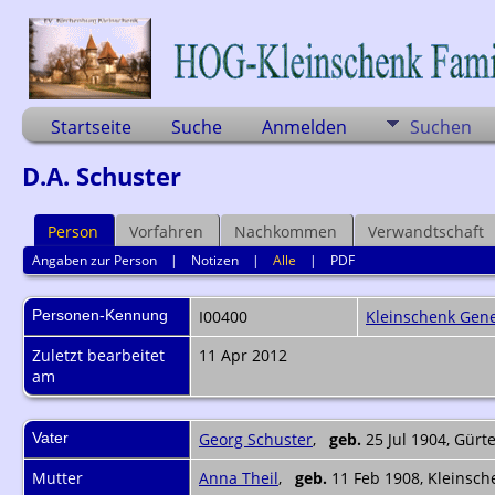
Startseite
Suche
Anmelden
Suchen
D.A. Schuster
Person
Vorfahren
Nachkommen
Verwandtschaft
Angaben zur Person
|
Notizen
|
Alle
|
PDF
Personen-Kennung
I00400
Kleinschenk Gene
Zuletzt bearbeitet
11 Apr 2012
am
Vater
Georg Schuster
,
geb.
25 Jul 1904, Gürt
Mutter
Anna Theil
,
geb.
11 Feb 1908, Kleinsc