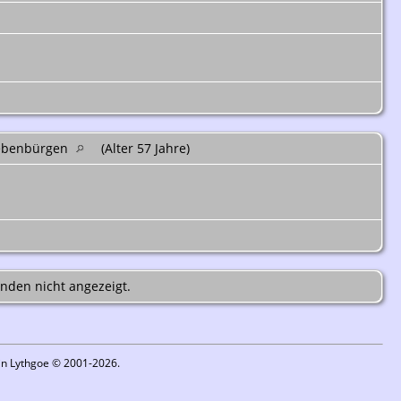
iebenbürgen
(Alter 57 Jahre)
nden nicht angezeigt.
in Lythgoe © 2001-2026.