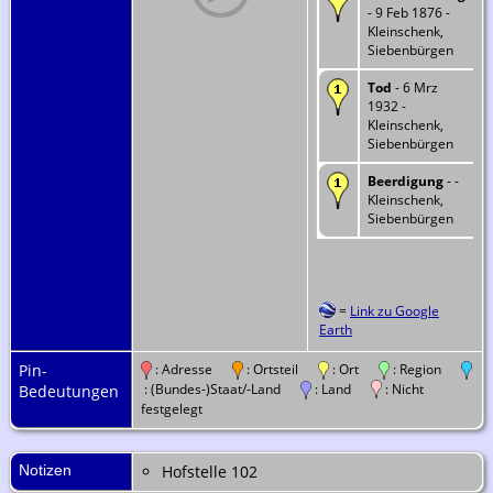
- 9 Feb 1876 -
Kleinschenk,
Siebenbürgen
Tod
- 6 Mrz
1932 -
Kleinschenk,
Siebenbürgen
Beerdigung
- -
Kleinschenk,
Siebenbürgen
=
Link zu Google
Earth
Pin-
: Adresse
: Ortsteil
: Ort
: Region
: (Bundes-)Staat/-Land
: Land
: Nicht
Bedeutungen
festgelegt
Notizen
Hofstelle 102