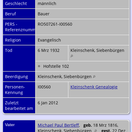
Geschlecht
männlich
Beruf
Bauer
PERS -
RO507261-I00560
Referenznummer
Religion
Evangelisch
Tod
6 Mrz 1932
Kleinschenk, Siebenbürgen
Hofstelle 102
Beerdigung
Kleinschenk, Siebenbürgen
Personen-
I00560
Kleinschenk Genealogie
Kennung
Zuletzt
6 Jan 2012
bearbeitet am
Vater
Michael Paul Bertleff
,
geb.
18 Mrz 1816,
Kleinschenk, Siebenbürgen
gest.
22 Dez