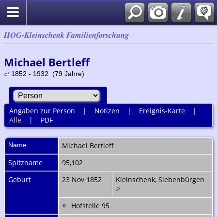
HOG-Kleinschenk Familienforschung
Michael Bertleff
1852 - 1932 (79 Jahre)
Angaben zur Person
|
Notizen
|
Ereignis-Karte
|
Alle
|
PDF
Name
Michael
Bertleff
Spitzname
95,102
Geburt
23 Nov 1852
Kleinschenk, Siebenbürgen
Hofstelle 95