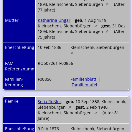
1893, Kleinschenk, Siebenbürgen
(Alter
77 Jahre)
Mutter
Katharina Ungar
,
geb.
1 Aug 1819,
Kleinschenk, Siebenbürgen
gest.
31 Dez
1894, Kleinschenk, Siebenbürgen
(Alter
75 Jahre)
Eheschließung
10 Feb 1836
Kleinschenk, Siebenbürgen
FAM -
RO507261-F00856
Referenznummer
Familien-
F00856
Familienblatt
|
Kennung
Familientafel
Familie
Sofia Roßler
,
geb.
10 Sep 1858, Kleinschenk,
Siebenbürgen
gest.
2 Feb 1940,
Kleinschenk, Siebenbürgen
(Alter 81
Jahre)
Eheschließung
9 Feb 1876
Kleinschenk, Siebenbürgen