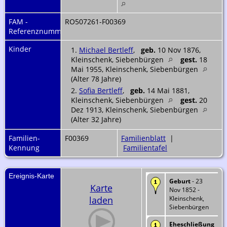
FAM -
RO507261-F00369
Referenznummer
Kinder
1.
Michael Bertleff
,
geb.
10 Nov 1876,
Kleinschenk, Siebenbürgen
gest.
18
Mai 1955, Kleinschenk, Siebenbürgen
(Alter 78 Jahre)
2.
Sofia Bertleff
,
geb.
14 Mai 1881,
Kleinschenk, Siebenbürgen
gest.
20
Dez 1913, Kleinschenk, Siebenbürgen
(Alter 32 Jahre)
Familien-
F00369
Familienblatt
|
Kennung
Familientafel
Ereignis-Karte
Geburt
- 23
Karte
Nov 1852 -
laden
Kleinschenk,
Siebenbürgen
Eheschließung