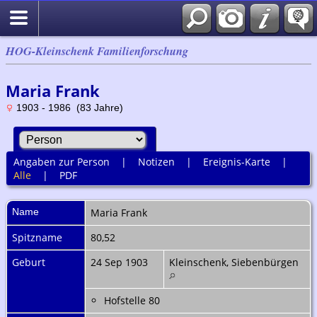
HOG-Kleinschenk Familienforschung
Maria Frank
1903 - 1986 (83 Jahre)
Angaben zur Person
|
Notizen
|
Ereignis-Karte
|
Alle
|
PDF
Name
Maria
Frank
Spitzname
80,52
Geburt
24 Sep 1903
Kleinschenk, Siebenbürgen
Hofstelle 80