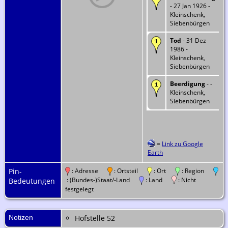
- 27 Jan 1926 -
Kleinschenk,
Siebenbürgen
Tod
- 31 Dez
1986 -
Kleinschenk,
Siebenbürgen
Beerdigung
- -
Kleinschenk,
Siebenbürgen
=
Link zu Google
Earth
Pin-
: Adresse
: Ortsteil
: Ort
: Region
: (Bundes-)Staat/-Land
: Land
: Nicht
Bedeutungen
festgelegt
Notizen
Hofstelle 52