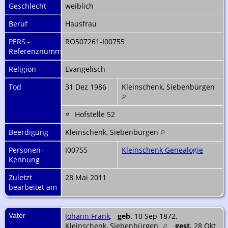
Geschlecht
weiblich
Beruf
Hausfrau
PERS -
RO507261-I00755
Referenznummer
Religion
Evangelisch
Tod
31 Dez 1986
Kleinschenk, Siebenbürgen
Hofstelle 52
Beerdigung
Kleinschenk, Siebenbürgen
Personen-
I00755
Kleinschenk Genealogie
Kennung
Zuletzt
28 Mai 2011
bearbeitet am
Vater
Johann Frank
,
geb.
10 Sep 1872,
Kleinschenk, Siebenbürgen
gest.
28 Okt