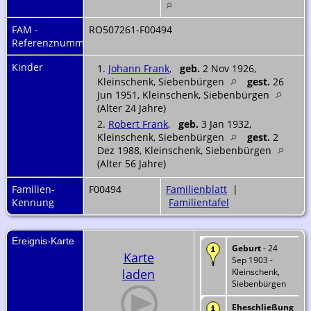
FAM -
RO507261-F00494
Referenznummer
Kinder
1.
Johann Frank
,
geb.
2 Nov 1926,
Kleinschenk, Siebenbürgen
gest.
26
Jun 1951, Kleinschenk, Siebenbürgen
(Alter 24 Jahre)
2.
Robert Frank
,
geb.
3 Jan 1932,
Kleinschenk, Siebenbürgen
gest.
2
Dez 1988, Kleinschenk, Siebenbürgen
(Alter 56 Jahre)
Familien-
F00494
Familienblatt
|
Kennung
Familientafel
Ereignis-Karte
Geburt
- 24
Karte
Sep 1903 -
laden
Kleinschenk,
Siebenbürgen
Eheschließung