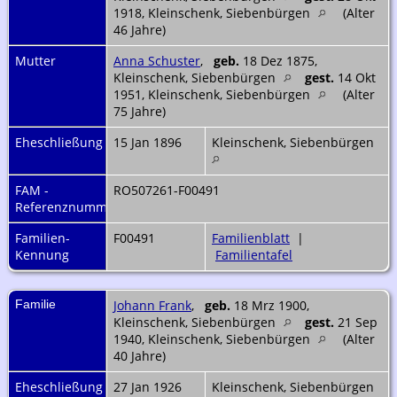
1918, Kleinschenk, Siebenbürgen
(Alter
46 Jahre)
Mutter
Anna Schuster
,
geb.
18 Dez 1875,
Kleinschenk, Siebenbürgen
gest.
14 Okt
1951, Kleinschenk, Siebenbürgen
(Alter
75 Jahre)
Eheschließung
15 Jan 1896
Kleinschenk, Siebenbürgen
FAM -
RO507261-F00491
Referenznummer
Familien-
F00491
Familienblatt
|
Kennung
Familientafel
Familie
Johann Frank
,
geb.
18 Mrz 1900,
Kleinschenk, Siebenbürgen
gest.
21 Sep
1940, Kleinschenk, Siebenbürgen
(Alter
40 Jahre)
Eheschließung
27 Jan 1926
Kleinschenk, Siebenbürgen