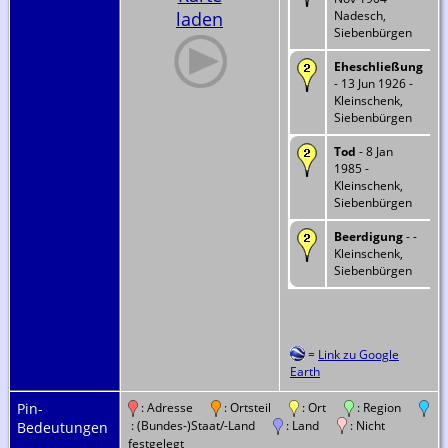
laden
Nadesch,
Siebenbürgen
Eheschließung
- 13 Jun 1926 -
Kleinschenk,
Siebenbürgen
Tod
- 8 Jan
1985 -
Kleinschenk,
Siebenbürgen
Beerdigung
- -
Kleinschenk,
Siebenbürgen
=
Link zu Google
Earth
Pin-
: Adresse
: Ortsteil
: Ort
: Region
: (Bundes-)Staat/-Land
: Land
: Nicht
Bedeutungen
festgelegt