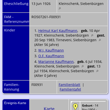
Eheschließung
13 Jun 1926
Kleinschenk, Siebenbürgen
FAM -
RO507261-F00931
Referenznummer
Kinder
1.
Helmut Karl Kauffmann
,
geb.
10 Apr
1927, Kleinschenk, Siebenbürgen
gest.
20 Sep 1983, Tirneveni, Siebenbürgen
(Alter 56 Jahre)
2.
W.J. Kauffmann
3.
O.F. Kauffmann
4.
Marianne Kauffmann
,
geb.
6 Jul 1934,
Kleinschenk, Siebenbürgen
gest.
13
Jul 1934, Kleinschenk, Siebenbürgen
(Alter 0 Jahre)
Familien-
F00931
Familienblatt
|
Kennung
Familientafel
Ereignis-Karte
Geburt
- 14
Karte
Nov 1904 -