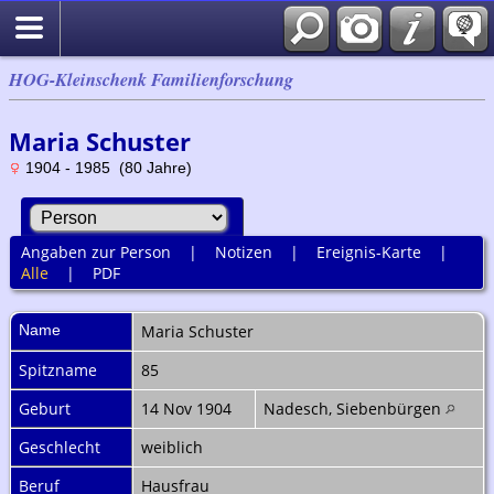
HOG-Kleinschenk Familienforschung
Maria Schuster
1904 - 1985 (80 Jahre)
Angaben zur Person
|
Notizen
|
Ereignis-Karte
|
Alle
|
PDF
Name
Maria
Schuster
Spitzname
85
Geburt
14 Nov 1904
Nadesch, Siebenbürgen
Geschlecht
weiblich
Beruf
Hausfrau