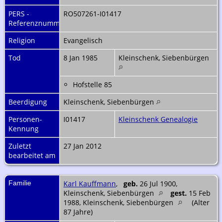
PERS -
RO507261-I01417
Referenznummer
Religion
Evangelisch
Tod
8 Jan 1985
Kleinschenk, Siebenbürgen
Hofstelle 85
Beerdigung
Kleinschenk, Siebenbürgen
Personen-
I01417
Kleinschenk Genealogie
Kennung
Zuletzt
27 Jan 2012
bearbeitet am
Familie
Karl Kauffmann
,
geb.
26 Jul 1900,
Kleinschenk, Siebenbürgen
gest.
15 Feb
1988, Kleinschenk, Siebenbürgen
(Alter
87 Jahre)