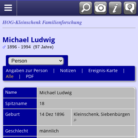
HOG-Kleinschenk Familienforschung
Michael Ludwig
1896 - 1994 (97 Jahre)
Angaben zur Person
|
Notizen
|
Ereignis-Karte
|
Alle
|
PDF
Name
Michael
Ludwig
Spitzname
18
Geburt
14 Dez 1896
Kleinschenk, Siebenbürgen
Geschlecht
männlich