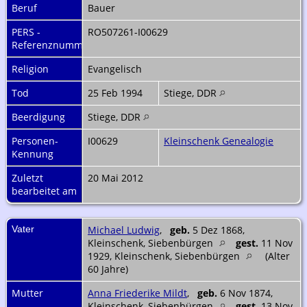
Beruf
Bauer
PERS -
RO507261-I00629
Referenznummer
Religion
Evangelisch
Tod
25 Feb 1994
Stiege, DDR
Beerdigung
Stiege, DDR
Personen-
I00629
Kleinschenk Genealogie
Kennung
Zuletzt
20 Mai 2012
bearbeitet am
Vater
Michael Ludwig
,
geb.
5 Dez 1868,
Kleinschenk, Siebenbürgen
gest.
11 Nov
1929, Kleinschenk, Siebenbürgen
(Alter
60 Jahre)
Mutter
Anna Friederike Mildt
,
geb.
6 Nov 1874,
Kleinschenk, Siebenbürgen
gest.
13 Nov